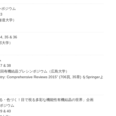
ンポジウム
3
海道大学）
35 & 36
邦大学）
ム
 & 38
1回有機結晶プレシンポジウム（広島大学）
istry: Comprehensive Reviews 2015” (706頁, 35章) をSpringerよ
光る・色づく！目で視る多彩な機能性有機結晶の世界」企画
ンポジウム
 & 40