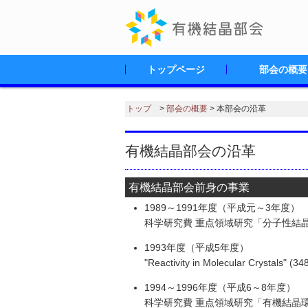
トップページ
部会の概要
有機結晶部会の
部会長挨拶
有機結晶部会ロ
部会規程
日本化学会有機
組織・役員
本部会の沿革
トップ
>
部会の概要
> 本部会の沿革
有機結晶部会の沿革
有機結晶部会前身の事業
1989～1991年度（平成元～3年度）
科学研究費 重点領域研究「分子性結
1993年度（平成5年度）
"Reactivity in Molecular Crysta
1994～1996年度（平成6～8年度）
科学研究費 重点領域研究「有機結晶