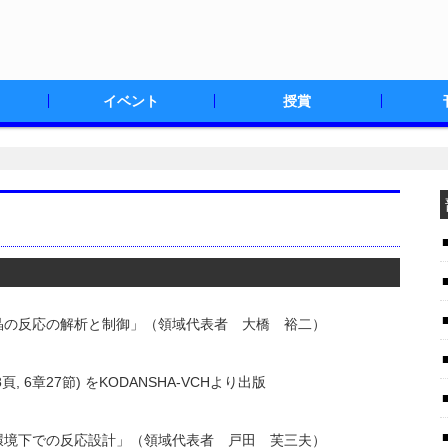
イベント
授賞
紹介
ゴマーク
結晶部会規則
有機結晶シンポジウム
有機結晶プレシンポジウム
講演会・セミナー
賞の選考に関して
受賞者の決定
これまでの受賞者一覧
ニュー
ニュー
部会員
晶の反応の解析と制御」（領域代表者 大橋 裕二）
ls" (348頁, 6章27節) をKODANSHA-VCHより出版
環境下での反応設計」（領域代表者 戸田 芙三夫）