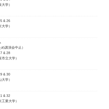
阪大学）
 & 26
京大学）
ム
ため講演会中止）
 & 28
阪市立大学）
 & 30
山大学）
 & 32
京工業大学）