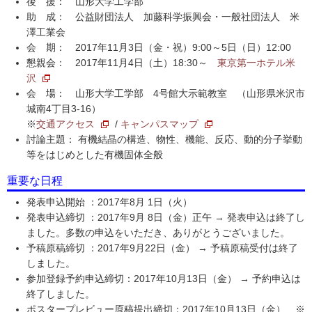
後 援： 山形大学工学部
助 成： 公益財団法人 加藤科学振興会・一般社団法人 米
澤工業会
会 期： 2017年11月3日（金・祝）9:00～5日（日）12:00
懇親会： 2017年11月4日（土）18:30～
東京第一ホテル米
沢
会 場： 山形大学工学部 4号館大示範教室 （山形県米沢市
城南4丁目3-16）
※
交通アクセス
/
キャンパスマップ
討論主題： 有機結晶の構造、物性、機能、反応、動的分子挙動
等をはじめとした有機固体全般
重要な日程
発表申込開始 ：2017年8月 1日（火）
発表申込締切 ：2017年9月 8日（金）正午 → 発表申込は終了し
ました。多数の申込をいただき、ありがとうございました。
予稿原稿締切 ：2017年9月22日（金） → 予稿原稿受付は終了
しました。
参加登録予約申込締切：2017年10月13日（金） → 予約申込は
終了しました。
ポスタープレビュー原稿提出締切：2017年10月13日（金） ※