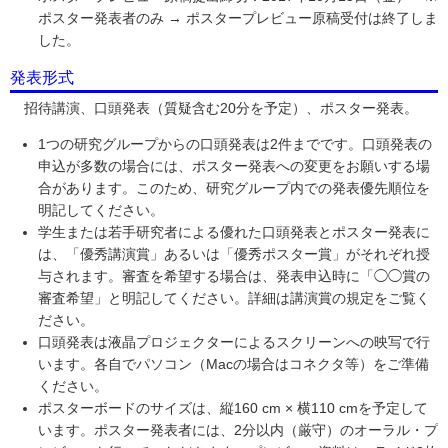
ポスター発表者のみ → ポスタープレビュー原稿受付は終了しま
した。
発表形式
招待講演、口頭発表（質疑含む20分を予定）、ポスター発表。
1つの研究グループからの口頭発表は2件までです。口頭発表の
申込が多数の場合には、ポスター発表への変更をお願いする場
合があります。このため、研究グループ内での発表優先順位を
明記してください。
学生または若手研究者による優れた口頭発表とポスター発表に
は、「優秀講演賞」あるいは「優秀ポスター賞」がそれぞれ授
与されます。審査を希望する場合は、発表申込時に「◯◯賞の
審査希望」と明記してください。詳細は講演賞の規定をご覧く
ださい。
口頭発表は液晶プロジェクターによるスクリーンへの映写で行
います。各自でパソコン（Macの場合はコネクタ等）をご準備
ください。
ポスターボードのサイズは、縦160 cm × 横110 cmを予定して
います。ポスター発表者には、2分以内（厳守）のオーラル・プ